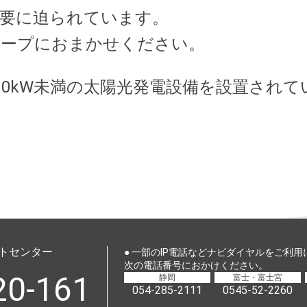
要に迫られています。
ループにおまかせください。
10kW未満の太陽光発電設備を設置され
トセンター
● 一部のIP電話などナビダイヤルをご利
次の電話番号におかけください。
20-161
静岡
富士・富士宮
054-285-2111
0545-52-2260