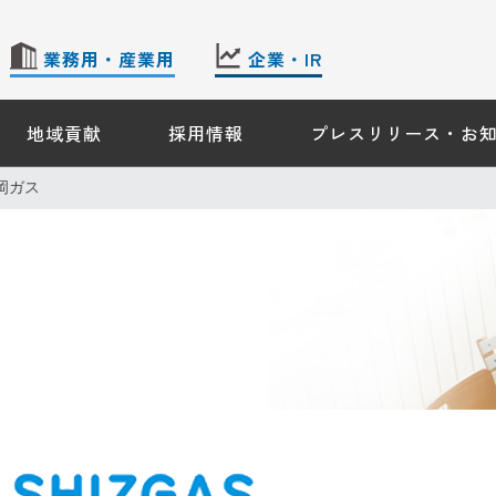
業務用・産業用
企業・IR
地域貢献
採用情報
プレスリリース・お
 TOP
産業用のお客さま − TOP
企業・IR情報 − TOP
岡ガス
会社案内
株主・投資家情報
ギーソリューション
サステナビリティ
ス機器情報
のご案内
約