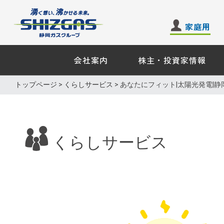
家庭用
会社案内
株主・投資家情報
家庭用のお客さま −
業務用・
トップページ
>
くらしサービス
> あなたにフィット|太陽光発電|静
ガス
ガス
電気
電気
エネル
くらしサービス
くらしサービス
その他
その他
業務用ガ
ガス機器・設備
天然ガス
ショールーム来館のご予
料理教室のお申し込み