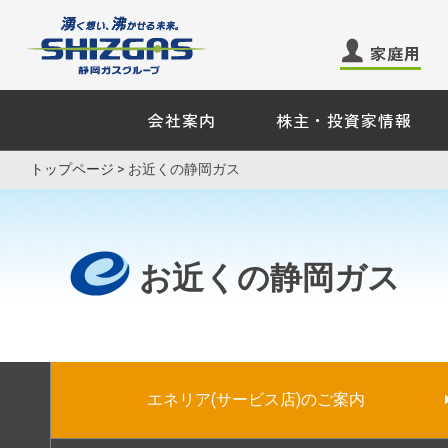
家庭用
会社案内
株主・投資家情報
家庭用のお客さま −
業務用・
トップページ
>
お近くの静岡ガス
ガス
ガス
電気
電気
お近くの静岡ガス
エネル
くらしサービス
その他
その他
業務用ガ
ガス機器・設備
エネリア(サービス店)のご案内
天然ガス
ショールーム来館のご予
料理教室のお申し込み