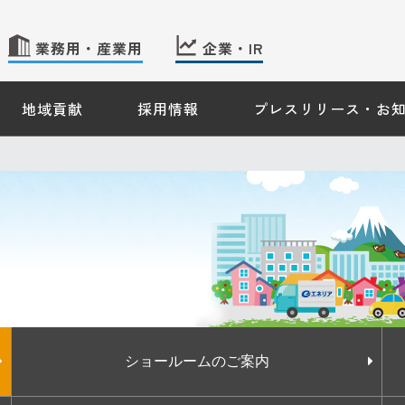
業務用・産業用
企業・IR
地域貢献
採用情報
プレスリリース・お
 TOP
産業用のお客さま − TOP
企業・IR情報 − TOP
会社案内
株主・投資家情報
ギーソリューション
サステナビリティ
ス機器情報
のご案内
ショールームのご案内
約