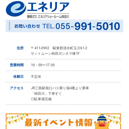
住所
〒411-0902 駿東郡清水町玉川61-2
サントムーン柿田川シネマ棟1F
営業時間
10：00〜17:30
休館日
不定休
アクセス
JR三島駅南口バス乗り場4番より乗車
「柿田川」下車すぐ
◎駐車場完備