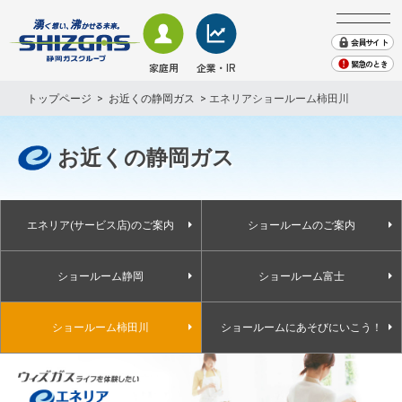
会員サイト
緊急のとき
家庭用
企業・IR
会社案内
トップページ
>
お近くの静岡ガス
> エネリアショールーム柿田川
株主・投資家情報
業務用・産業用のお客さま
家庭用のお客さま − TOP
業務用・産業用のお客さま − TOP
企業・IR情報 − TOP
地域貢献
お近くの静岡ガス
採用情報
ガス
ガス
会社案内
プレスリリース・お知らせ
SHIZGAS TIMES（取組み)
電気
株主・投資家情報
電気
緊急のときは
エネリア(サービス店)のご案内
ショールームのご案内
English
エネルギーソリューション
サステナビリティ
くらしサービス
ショールーム静岡
ショールーム富士
その他
その他
ショールーム柿田川
ショールームにあそびにいこう！
業務用ガス機器情報
ガス機器・設備
天然ガスのご案内
ショールーム来館のご予約