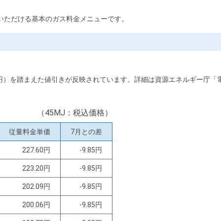
いただける基本のガス料金メニューです。
.0円）を踏まえた値引きが反映されています。詳細は資源エネルギー庁
（45MJ：税込価格）
従量料金単価
7月との差
227.60円
-9.85円
223.20円
-9.85円
202.09円
-9.85円
200.06円
-9.85円