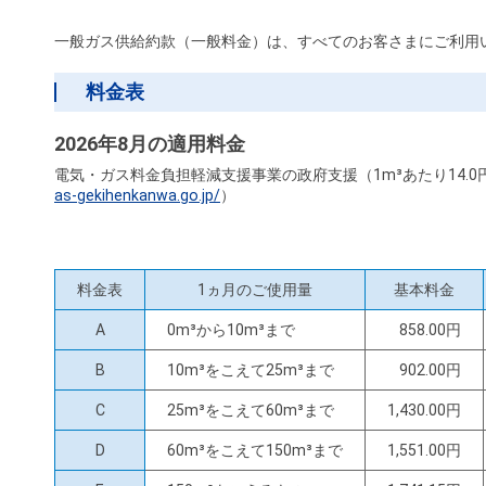
お近くの静岡ガス
一般ガス供給約款（一般料金）は、すべてのお客さまにご利用
料金表
2026年8月の適用料金
電気・ガス料金負担軽減支援事業の政府支援（1m³あたり14
as-gekihenkanwa.go.jp/
）
料金表
1ヵ月のご使用量
基本料金
A
0m³から10m³まで
858.00円
B
10m³をこえて25m³まで
902.00円
C
25m³をこえて60m³まで
1,430.00円
D
60m³をこえて150m³まで
1,551.00円