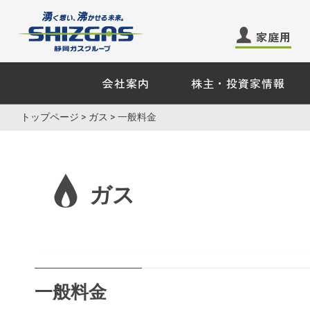
家庭用
会社案内
株主・投資家情報
家庭用のお客さま −
業務用・
トップページ
>
ガス
> 一般料金
ガス
ガス
電気
電気
エネル
ガス
くらしサービス
その他
その他
業務用ガ
ガス機器・設備
天然ガス
ショールーム来館のご予
一般料金
料理教室のお申し込み