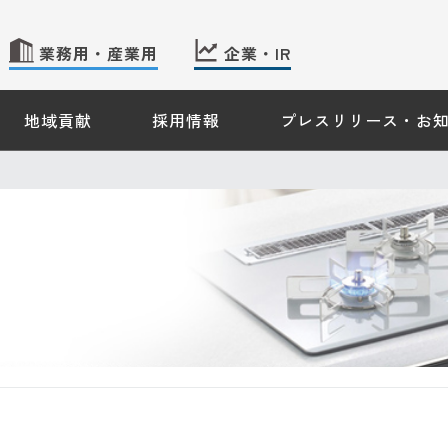
業務用・産業用
企業・IR
地域貢献
採用情報
プレスリリース・お
 TOP
産業用のお客さま − TOP
企業・IR情報 − TOP
会社案内
株主・投資家情報
ギーソリューション
サステナビリティ
ス機器情報
のご案内
約