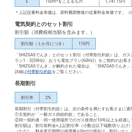
E
150m³をこえるもの
1,741.15円
＊上記従量料金単価は、原料費調整後の従量料金単価です。（
電気契約とのセット割引
割引額（消費税相当額を含みます。）
割引額（１か月につき）
110円
「SHIZGASでんき」とのセット割引（付帯割引約款）は、ガ
ラン1・2(50Hz)、おうち電化プラン(60Hz)）をご契約のお
「SHIZGASでんき」が解約された場合は、「SHIZGASでん
詳細は
付帯割引約款
をご覧ください。
長期割引
割引率
2%
長期割引（付帯割引約款）は、次の条件を満たすお客さまに適
①主契約が「一般ガス供給約款」であること。
②同一契約者・同一使用場所でのガス使用が10年以上を経過し
割引額は、割引前料金×上記割引率（小数点以下端数切り上げ）
（ただし、料金算定期間の使用量が0m³の場合は、割引いたし