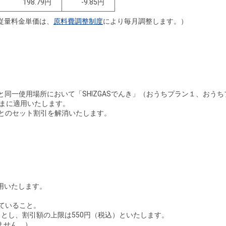
198.79円
-9.85円
従量料金単価は、
原料費調整制度
により毎月調整します。）
スと同一使用場所において「SHIZGASでんき」（おうちプラン１、おう
客さまに適用いたします。
き」とのセット割引を解消いたします。
用いたします。
ていること。
とし、割引額の上限は550円（税込）といたします。
ません。）