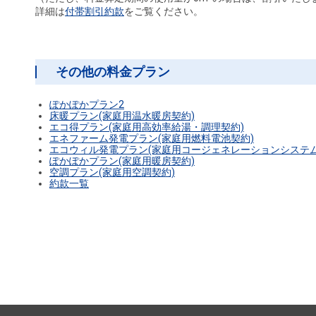
詳細は
付帯割引約款
をご覧ください。
その他の料金プラン
ぽかぽかプラン2
床暖プラン(家庭用温水暖房契約)
エコ得プラン(家庭用高効率給湯・調理契約)
エネファーム発電プラン(家庭用燃料電池契約)
エコウィル発電プラン(家庭用コージェネレーションシステム
ぽかぽかプラン(家庭用暖房契約)
空調プラン(家庭用空調契約)
約款一覧