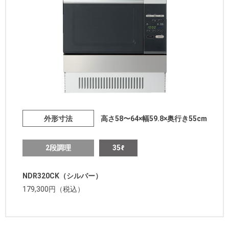
外形寸法
高さ58〜64×幅59.8×奥行き55cm
2段調理
35ℓ
NDR320CK（シルバー）
179,300円（税込）