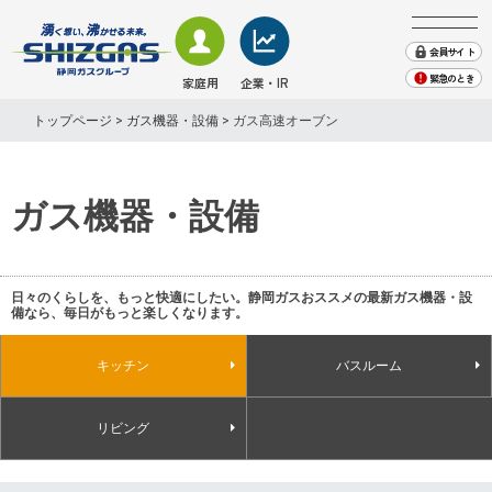
会員サイト
緊急のとき
家庭用
企業・IR
会社案内
トップページ
>
ガス機器・設備
> ガス高速オーブン
株主・投資家情報
業務用・産業用のお客さま
家庭用のお客さま − TOP
業務用・産業用のお客さま − TOP
企業・IR情報 − TOP
地域貢献
採用情報
ガス機器・設備
ガス
ガス
会社案内
プレスリリース・お知らせ
SHIZGAS TIMES（取組み)
電気
株主・投資家情報
電気
緊急のときは
English
日々のくらしを、もっと快適にしたい。静岡ガスおススメの最新ガス機器・設
備なら、毎日がもっと楽しくなります。
エネルギーソリューション
サステナビリティ
くらしサービス
キッチン
バスルーム
その他
その他
リビング
業務用ガス機器情報
ガス機器・設備
天然ガスのご案内
ショールーム来館のご予約