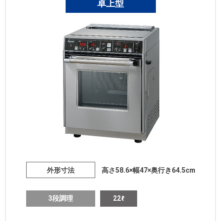
卓上型
外形寸法
高さ58.6×幅47×奥行き64.5cm
3段調理
22ℓ