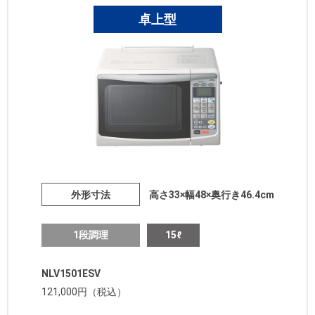
卓上型
外形寸法
高さ33×幅48×奥行き46.4cm
1段調理
15ℓ
NLV1501ESV
121,000円（税込）