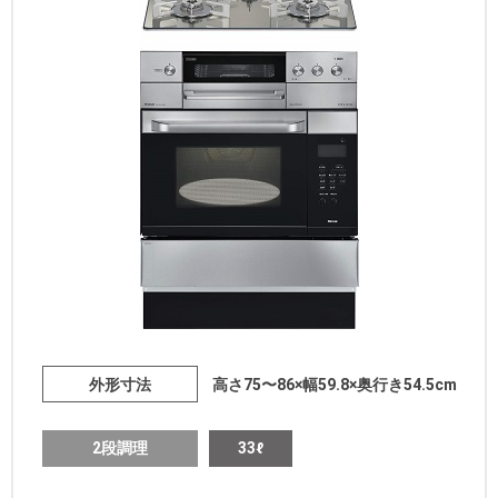
外形寸法
高さ75〜86×幅59.8×奥行き54.5cm
2段調理
33ℓ