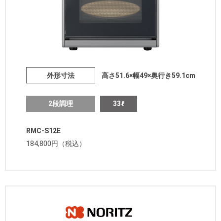
外形寸法
高さ51.6×幅49×奥行き59.1cm
2段調理
33ℓ
RMC-S12E
184,800円（税込）