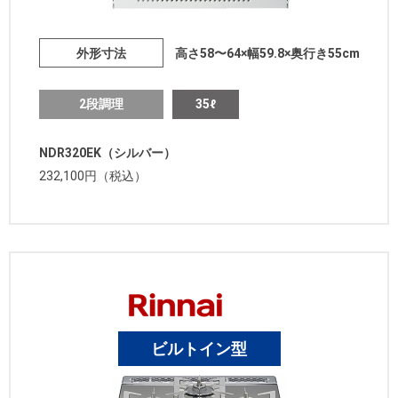
外形寸法
高さ58〜64×幅59.8×奥行き55cm
2段調理
35ℓ
NDR320EK（シルバー）
232,100円（税込）
ビルトイン型