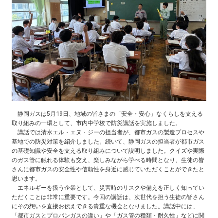
料理教室のお申し込み
お近くの静岡ガス
静岡ガスは5月19日、地域の皆さまの「安全・安心」なくらしを支える
取り組みの一環として、市内中学校で防災講話を実施しました。
講話では清水エル・エヌ・ジーの担当者が、都市ガスの製造プロセスや
基地での防災対策を紹介しました。続いて、静岡ガスの担当者が都市ガス
の基礎知識や安全を支える取り組みについて説明しました。クイズや実際
のガス管に触れる体験も交え、楽しみながら学べる時間となり、生徒の皆
さんに都市ガスの安全性や信頼性を身近に感じていただくことができたと
思います。
エネルギーを扱う企業として、災害時のリスクや備えを正しく知ってい
ただくことは非常に重要です。今回の講話は、次世代を担う生徒の皆さん
にその想いを直接お伝えできる貴重な機会となりました。講話中には、
「都市ガスとプロパンガスの違い」や「ガス管の種類・耐久性」などに関