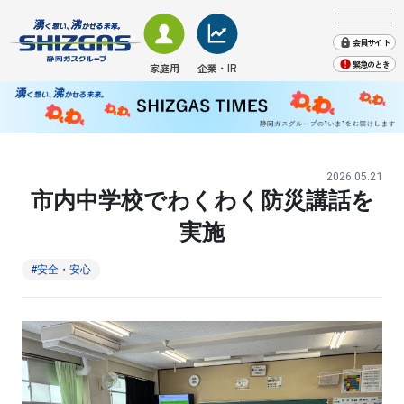
会員サイト
緊急のとき
家庭用
企業・IR
SHIZGAS TIMES
会社案内
株主・投資家情報
業務用・産業用のお客さま
家庭用のお客さま − TOP
業務用・産業用のお客さま − TOP
企業・IR情報 − TOP
地域貢献
採用情報
ガス
ガス
会社案内
プレスリリース・お知らせ
2026.05.21
SHIZGAS TIMES（取組み)
市内中学校でわくわく防災講話を
電気
株主・投資家情報
電気
緊急のときは
実施
English
エネルギーソリューション
サステナビリティ
くらしサービス
#安全・安心
その他
その他
業務用ガス機器情報
ガス機器・設備
天然ガスのご案内
ショールーム来館のご予約