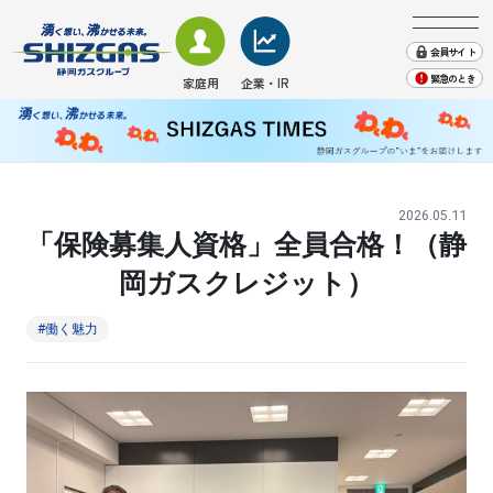
会員サイト
緊急のとき
家庭用
企業・IR
SHIZGAS TIMES
会社案内
株主・投資家情報
業務用・産業用のお客さま
家庭用のお客さま − TOP
業務用・産業用のお客さま − TOP
企業・IR情報 − TOP
地域貢献
採用情報
ガス
ガス
会社案内
プレスリリース・お知らせ
2026.05.11
SHIZGAS TIMES（取組み)
「保険募集人資格」全員合格！（静
電気
株主・投資家情報
電気
緊急のときは
岡ガスクレジット）
English
エネルギーソリューション
サステナビリティ
くらしサービス
#働く魅力
その他
その他
業務用ガス機器情報
ガス機器・設備
天然ガスのご案内
ショールーム来館のご予約