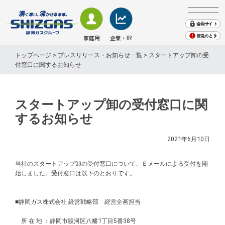
会員サイト
緊急のとき
家庭用
企業・IR
会社案内
トップページ
>
プレスリリース・お知らせ一覧
> スタートアップ卸の受
株主・投資家情報
付窓口に関するお知らせ
業務用・産業用のお客さま
家庭用のお客さま − TOP
業務用・産業用のお客さま − TOP
企業・IR情報 − TOP
地域貢献
採用情報
ガス
ガス
会社案内
プレスリリース・お知らせ
スタートアップ卸の受付窓口に関
SHIZGAS TIMES（取組み)
するお知らせ
電気
株主・投資家情報
電気
緊急のときは
English
2021年6月10日
エネルギーソリューション
サステナビリティ
くらしサービス
当社のスタートアップ卸の受付窓口について、Ｅメールによる受付を開
その他
始しました。受付窓口は以下のとおりです。
その他
業務用ガス機器情報
ガス機器・設備
■静岡ガス株式会社 経営戦略部 経営企画担当
天然ガスのご案内
ショールーム来館のご予約
所 在 地 ：静岡市駿河区八幡1丁目5番38号