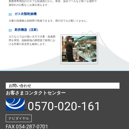
業務用専用設計のタフな給湯器だから、客室、温水プールなど様々な場所で
湯切れの心配なくお湯を使えます。
ガス衣類乾燥機
大量の洗濯物も短時間で乾燥できます。雨の日でも心配いりません。
厨房機器（涼厨）
ガスならではの強い火力で大量・急速調
理を実現。低輻射熱の調理器で厨房にお
ける作業の安全性も確保します。
お問い合わせ
お客さまコンタクトセンター
0570-020-161
ナビダイヤル
FAX 054-287-0701