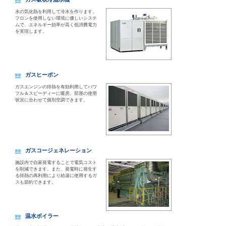
水の気化熱を利用して冷水を作ります。
フロンを使用しない環境に優しいシステ
ムで、エネルギー効率が高く低消費電力
を実現します。
ガスヒーポン
ガスエンジンの排熱を有効利用してパワ
フル＆スピーディーに暖房。部屋の使用
状況に合わせて個別空調できます。
ガスコージェネレーション
施設内で自家発電することで電気コスト
を削減できます。また、発電時に発生す
る排熱の再利用により給湯に使用するガ
スも節約できます。
温水ボイラー