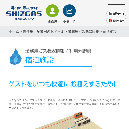
会員サイト
緊急のとき
家庭用
企業・IR
会社案内
ホーム
>
業務用・産業用のお客さま
>
業務用ガス機器情報
> 宿泊施設
株主・投資家情報
業務用・産業用のお客さま
家庭用のお客さま − TOP
業務用・産業用のお客さま − TOP
企業・IR情報 − TOP
地域貢献
採用情報
プレスリリース・お知らせ
SHIZGAS TIMES（取組み)
ガス
ガス
会社案内
緊急のときは
English
電気
株主・投資家情報
電気
エネルギーソリューション
サステナビリティ
くらしサービス
その他
その他
ガスならではのパワフル＆スピード暖房、環境に配慮したノンフロンの冷房システムなどで一部
屋一部屋をいつも快適な状態に。電気による空調に比べて使用電力量が削減でき施設のエネルギ
ーコストを抑えます。
業務用ガス機器情報
ガス機器・設備
天然ガスのご案内
ショールーム来館のご予約