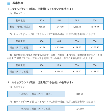
基本料金
料理教室のお申し込み
1．おうちプラン1（現在、従量電灯Bをお使いのお客さま）
お近くの静岡ガス
（1） 基本プラン
契約電流
30A
40A
50A
60A
料金（円/月、税込）
935.25
1,247.00
1,558.75
1,870.50
（2） セットでずっーと割…ガスとセットでご利用の場合、以下の金額を割引いたします。
契約電流
30A
40A
50A
60A
料金（円/月、税込）
▲42.90
▲114.40
▲178.75
▲257.40
（3） 商売繁盛割…電気を使用する地点で、店舗・作業場・事務所等、業務に使用することを目
的として 静岡ガスグループのガスを使用している場合、以下の金額を割引いたします。
契約電流
30A
40A
50A
60A
料金（円/月、税込）
−
▲114.40
▲143.00
▲171.60
2．おうちプラン2（現在、従量電灯Cをお使いのお客さま）
（1） 基本プラン
1kVAあたり料金（円/月、税込）
311.75
（2） セットでずっーと割…ガスとセットでご利用の場合、以下の金額を割引いたします。
1kVAあたり料金（円/月、税込）
▲42.90