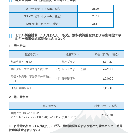
電力量料金…商売繁盛割が適用される場合
120kWhまで（円/kWh、税込）
21.20
300kWhまで（円/kWh、税込）
25.67
300kWh超（円/kWh、税込）
28.11
モデル料金計算（1ヵ月あたり、税込、燃料費調整金および再生可能エネ
ルギー発電促進賦課金は含まない）
1．基本料金
想定モデル
適用プラン
料金（円/月、税込）
契約容量＝10kVA
（1）基本プラン
3,211.40
当社グループのガスをご使用中
（2）セットでずっーと割
▲429.00
店舗・作業場・事務所等の業務に
（3）商売繁盛割
▲286.00
使用
【合計基本料金】
2,496.40
2．電力量料金
想定モデル
料金（円/月、税込）
月間ご使用量＝1,100kWh
29,652.60
21.20×120＋25.67×（300−120）＋28.11×（1,100−300）
3．合計電気料金（1ヵ月あたり、税込、燃料費調整金および再生可能エネルギー発電
促進賦課金は含まない）