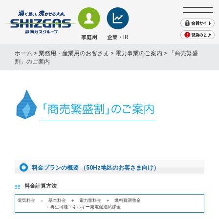
会員サイト
緊急のとき
家庭用
企業・IR
会社案内
ホーム
>
業務用・産業用のお客さま
>
電力事業のご案内
> 「商売繁盛
株主・投資家情報
割」のご案内
業務用・産業用のお客さま
家庭用のお客さま − TOP
業務用・産業用のお客さま − TOP
企業・IR情報 − TOP
地域貢献
採用情報
プレスリリース・お知らせ
SHIZGAS TIMES（取組み)
ガス
ガス
会社案内
緊急のときは
English
電気
株主・投資家情報
電気
エネルギーソリューション
サステナビリティ
くらしサービス
料金プランの概要 （50Hz地区のお客さま向け）
その他
その他
料金計算方法
業務用ガス機器情報
ガス機器・設備
電気料金 ＝ 基本料金 ＋ 電力量料金 ＋ 燃料費調整金
＋ 再生可能エネルギー発電促進賦課金
天然ガスのご案内
ショールーム来館のご予約