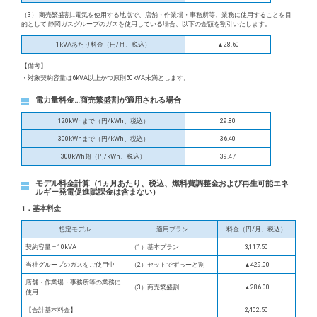
（3） 商売繁盛割…電気を使用する地点で、店舗・作業場・事務所等、業務に使用することを目
的として 静岡ガスグループのガスを使用している場合、以下の金額を割引いたします。
1kVAあたり料金（円/月、税込）
▲28.60
【備考】
・対象契約容量は6kVA以上かつ原則50kVA未満とします。
電力量料金…商売繁盛割が適用される場合
120kWhまで（円/kWh、税込）
29.80
300kWhまで（円/kWh、税込）
36.40
300kWh超（円/kWh、税込）
39.47
モデル料金計算（1ヵ月あたり、税込、燃料費調整金および再生可能エネ
ルギー発電促進賦課金は含まない）
1．基本料金
想定モデル
適用プラン
料金（円/月、税込）
契約容量＝10kVA
（1）基本プラン
3,117.50
当社グループのガスをご使用中
（2）セットでずっーと割
▲429.00
店舗・作業場・事務所等の業務に
（3）商売繁盛割
▲286.00
使用
【合計基本料金】
2,402.50