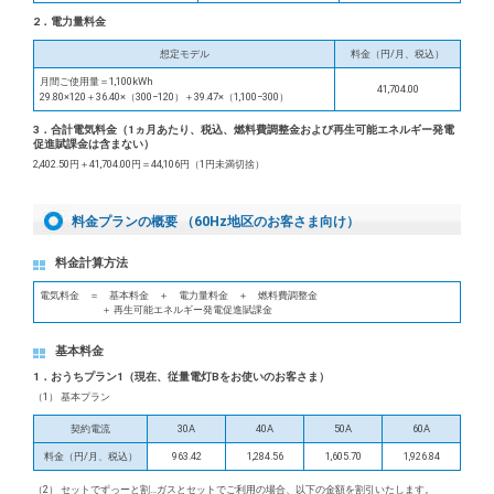
2．電力量料金
想定モデル
料金（円/月、税込）
月間ご使用量＝1,100kWh
41,704.00
29.80×120＋36.40×（300−120）＋39.47×（1,100−300）
3．合計電気料金（1ヵ月あたり、税込、燃料費調整金および再生可能エネルギー発電
促進賦課金は含まない）
2,402.50円＋41,704.00円＝44,106円（1円未満切捨）
料金プランの概要 （60Hz地区のお客さま向け）
料金計算方法
電気料金 ＝ 基本料金 ＋ 電力量料金 ＋ 燃料費調整金
＋ 再生可能エネルギー発電促進賦課金
基本料金
1．おうちプラン1（現在、従量電灯Bをお使いのお客さま）
（1） 基本プラン
契約電流
30A
40A
50A
60A
料金（円/月、税込）
963.42
1,284.56
1,605.70
1,926.84
（2） セットでずっーと割…ガスとセットでご利用の場合、以下の金額を割引いたします。