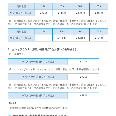
契約電流
30A
40A
50A
60A
料金（円/月、税込）
▲42.90
▲114.40
▲178.75
▲257.40
（3） 商売繁盛割…電気を使用する地点で、店舗・作業場・事務所等、業務に使用することを目
的として 静岡ガスグループのガスを使用している場合、以下の金額を割引いたします。
契約電流
30A
40A
50A
60A
料金（円/月、税込）
−
▲114.40
▲143.00
▲171.60
2．おうちプラン2（現在、従量電灯Cをお使いのお客さま）
（1） 基本プラン
1kVAあたり料金（円/月、税込）
321.14
（2） セットでずっーと割…ガスとセットでご利用の場合、以下の金額を割引いたします。
1kVAあたり料金（円/月、税込）
▲42.90
（3） 商売繁盛割…電気を使用する地点で、店舗・作業場・事務所等、業務に使用することを目
的として 静岡ガスグループのガスを使用している場合、以下の金額を割引いたします。
1kVAあたり料金（円/月、税込）
▲28.60
【備考】
・対象契約容量は6kVA以上かつ原則50kVA未満とします。